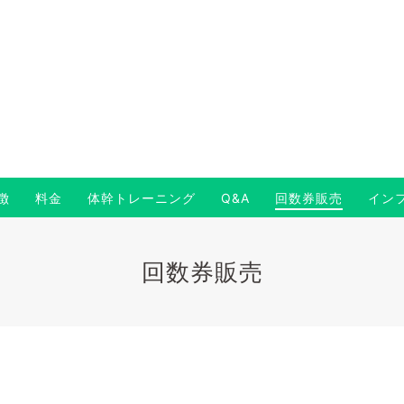
徴
料金
体幹トレーニング
Q&A
回数券販売
イン
回数券販売