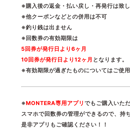
※購入後の返金・払い戻し・再発行は致
※他クーポンなどとの併用は不可
※釣り銭は出ません
※回数券の有効期限は
5回券が発行日より6ヶ月
10回券が発行日より12ヶ月
となります。
※有効期限が過ぎたものについてはご使
※
MONTERA専用アプリ
でもご購入いた
スマホで回数券の管理ができるので、持
是非アプリもご確認ください！！