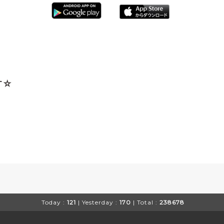
す☆
！
Today :
121
| Yesterday :
170
| Total :
238678