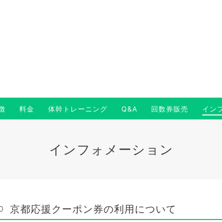
徴
料金
体幹トレーニング
Q&A
回数券販売
イン
インフォメーション
京都応援クーポン券の利用について
0